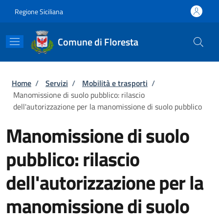
Salta al contenuto principale
Skip to footer content
Regione Siciliana
Comune di Floresta
Briciole di pane
Home
/
Servizi
/
Mobilità e trasporti
/
Manomissione di suolo pubblico: rilascio
dell'autorizzazione per la manomissione di suolo pubblico
Manomissione di suolo
pubblico: rilascio
dell'autorizzazione per la
manomissione di suolo