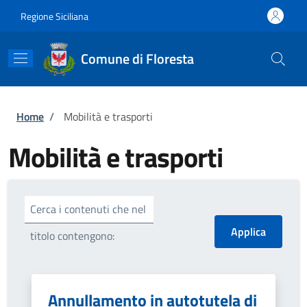
Salta al contenuto principale
Skip to footer content
Regione Siciliana
Comune di Floresta
Briciole di pane
Home
/
Mobilità e trasporti
Mobilità e trasporti
Cerca i contenuti che nel
titolo contengono:
Annullamento in autotutela di