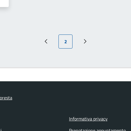
Pagina attuale
2
Pagina precedente
Pagina successiva
oresta
Informativa privacy
i
Prenotazione appuntamento