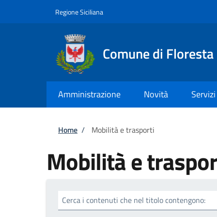
Salta al contenuto principale
Skip to footer content
Regione Siciliana
Comune di Floresta
Amministrazione
Novità
Servizi
Briciole di pane
Home
/
Mobilità e trasporti
Mobilità e traspor
Cerca i contenuti che nel titolo contengono: