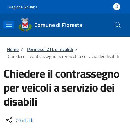
Salta al contenuto principale
Skip to footer content
Regione Siciliana
Comune di Floresta
Briciole di pane
Home
/
Permessi ZTL e invalidi
/
Chiedere il contrassegno per veicoli a servizio dei disabili
Chiedere il contrassegno
per veicoli a servizio dei
disabili
Condividi