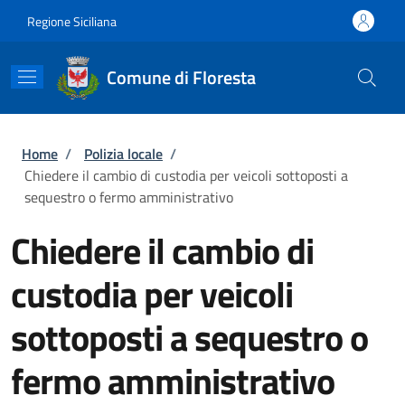
Salta al contenuto principale
Skip to footer content
Regione Siciliana
Comune di Floresta
Briciole di pane
Home
/
Polizia locale
/
Chiedere il cambio di custodia per veicoli sottoposti a
sequestro o fermo amministrativo
Chiedere il cambio di
custodia per veicoli
sottoposti a sequestro o
fermo amministrativo