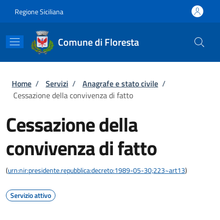
Salta al contenuto principale
Skip to footer content
Regione Siciliana
Comune di Floresta
Briciole di pane
Home
/
Servizi
/
Anagrafe e stato civile
/
Cessazione della convivenza di fatto
Cessazione della
convivenza di fatto
(
urn:nir:presidente.repubblica:decreto:1989-05-30;223~art13
)
Servizio attivo