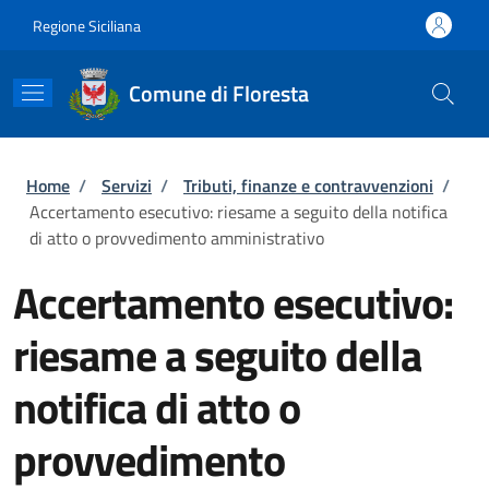
Salta al contenuto principale
Skip to footer content
Regione Siciliana
Comune di Floresta
Briciole di pane
Home
/
Servizi
/
Tributi, finanze e contravvenzioni
/
Accertamento esecutivo: riesame a seguito della notifica
di atto o provvedimento amministrativo
Accertamento esecutivo:
riesame a seguito della
notifica di atto o
provvedimento