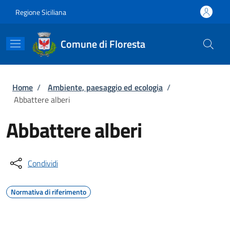
Salta al contenuto principale
Skip to footer content
Regione Siciliana
Comune di Floresta
Briciole di pane
Home
/
Ambiente, paesaggio ed ecologia
/
Abbattere alberi
Abbattere alberi
Condividi
Normativa di riferimento