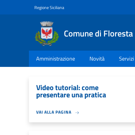
Salta al contenuto principale
Skip to footer content
Regione Siciliana
Comune di Floresta
Amministrazione
Novità
Servizi
Video tutorial: come
presentare una pratica
VAI ALLA PAGINA